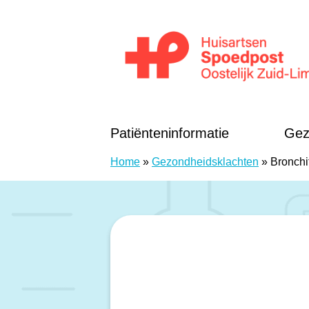
Doorgaan naar content
Huisartsen Spoedpost Oostelijk Zuid-Li
Patiënteninformatie
Gez
Home
»
Gezondheidsklachten
»
Bronchi