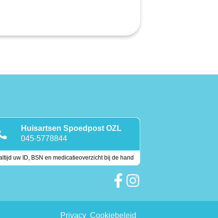
Huisartsen Spoedpost OZL
045-5778844
ltijd uw ID, BSN en medicatieoverzicht bij de hand
Keurmerken
Privacy
Cookiebeleid