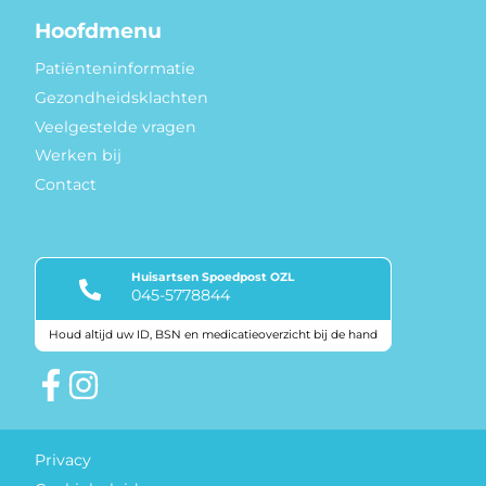
Hoofdmenu
Patiënteninformatie
Gezondheidsklachten
Veelgestelde vragen
Werken bij
Contact
Huisartsen Spoedpost OZL
045-5778844
Houd altijd uw ID, BSN en medicatieoverzicht bij de hand
Keurmerken
Privacy