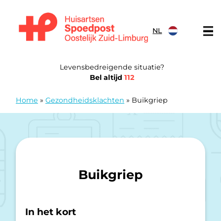
Doorgaan naar content
NL
Huisartsen Spoedpost Oostelijk Zuid-Limburg
Levensbedreigende situatie?
Bel altijd
112
Home
»
Gezondheidsklachten
»
Buikgriep
Buikgriep
In het kort