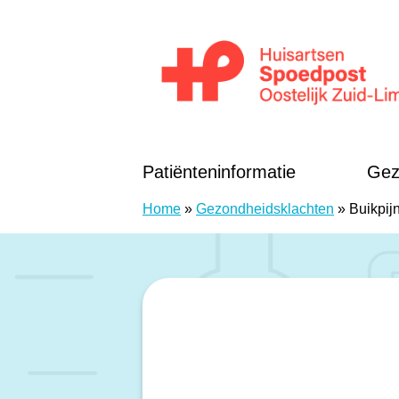
Doorgaan naar content
Huisartsen Spoedpost Oostelijk Zuid-Li
Patiënteninformatie
Gez
Home
»
Gezondheidsklachten
»
Buikpij