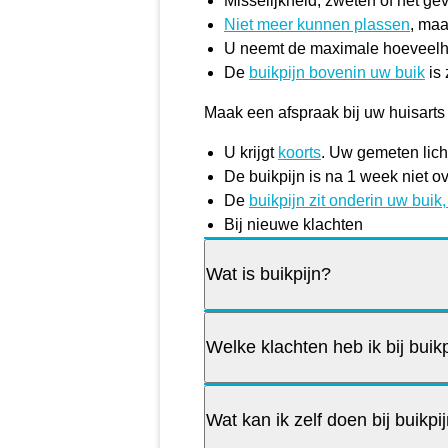
Misselijkheid, zweten of het ge
Niet meer kunnen plassen
, maa
U neemt de maximale hoeveelhe
De
buikpijn bovenin uw buik
is 
Maak een afspraak bij uw huisarts 
U krijgt
koorts
. Uw gemeten lic
De buikpijn is na 1 week niet o
De
buikpijn zit onderin uw buik
Bij nieuwe klachten
Wat is buikpijn?
Welke klachten heb ik bij buik
Wat kan ik zelf doen bij buikpi