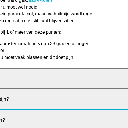
voel dat u gaat
flauwvallen
r u moet wel nodig
id paracetamol, maar uw buikpijn wordt erger
zo erg dat u niet stil kunt blijven zitten
bij 1 of meer van deze punten:
haamstemperatuur is dan 38 graden of hoger
ver
,
u moet vaak plassen en dit doet pijn
pijn?
jn?