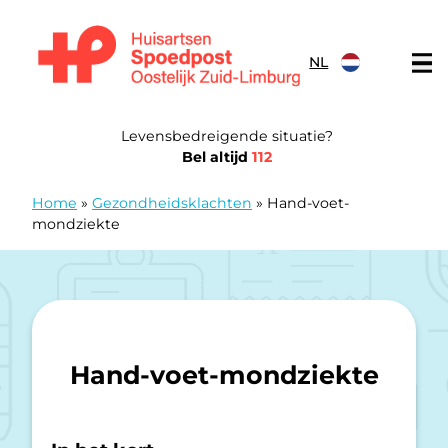
Doorgaan naar content
NL
Huisartsen Spoedpost Oostelijk Zuid-Limburg
Levensbedreigende situatie?
Bel altijd
112
Home
»
Gezondheidsklachten
»
Hand-voet-
mondziekte
Hand-voet-mondziekte