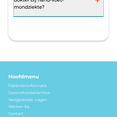
mondziekte?
Hoofdmenu
Patiënteninformatie
Gezondheidsklachten
Veelgestelde vragen
Werken bij
Contact