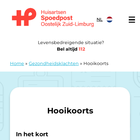
Doorgaan naar content
NL
Huisartsen Spoedpost Oostelijk Zuid-Limburg
Levensbedreigende situatie?
Bel altijd
112
Home
»
Gezondheidsklachten
»
Hooikoorts
Hooikoorts
In het kort