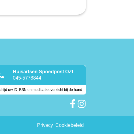
Huisartsen Spoedpost OZL
045-5778844
ltijd uw ID, BSN en medicatieoverzicht bij de hand
Keurmerken
Privacy
Cookiebeleid