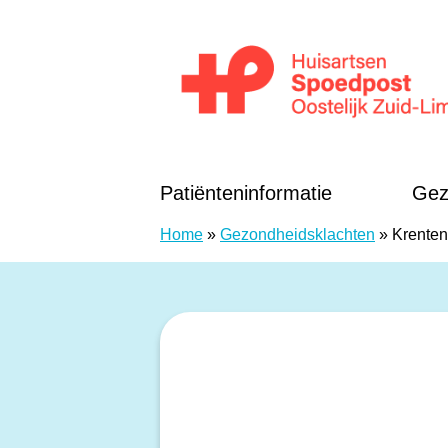
Doorgaan naar content
Huisartsen Spoedpost Oostelijk Zuid-Li
Patiënteninformatie
Gez
Home
»
Gezondheidsklachten
»
Krente