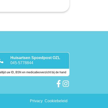
Huisartsen Spoedpost OZL
045-5778844
ltijd uw ID, BSN en medicatieoverzicht bij de hand
Keurmerken
Privacy
Cookiebeleid