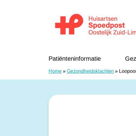
Doorgaan naar content
Huisartsen Spoedpost Oostelijk Zuid-Li
Patiënteninformatie
Gez
Home
»
Gezondheidsklachten
»
Loopoo