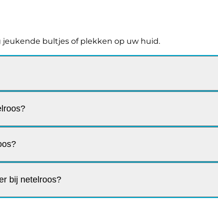
ng jeukende bultjes of plekken op uw huid.
elroos?
roos?
r bij netelroos?