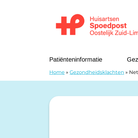
Doorgaan naar content
Huisartsen Spoedpost Oostelijk Zu
Patiënteninformatie
Gez
Home
»
Gezondheidsklachten
»
Net