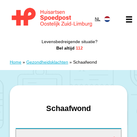
Doorgaan naar content
NL
Huisartsen Spoedpost Oostelijk Zuid-Limburg
Levensbedreigende situatie?
Bel altijd
112
Home
»
Gezondheidsklachten
»
Schaafwond
Schaafwond