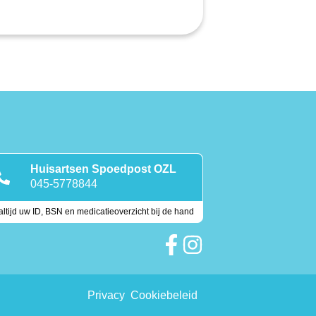
Huisartsen Spoedpost OZL
045-5778844
ltijd uw ID, BSN en medicatieoverzicht bij de hand
Keurmerken
Privacy
Cookiebeleid