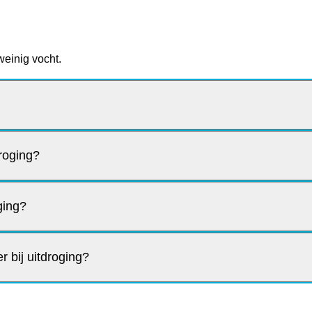
weinig vocht.
droging?
ging?
 bij uitdroging?