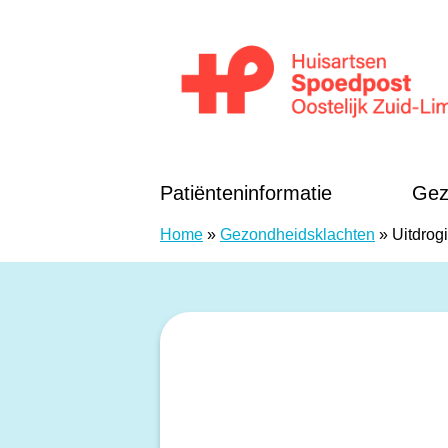
Doorgaan naar content
Huisartsen Spoedpost Oostelijk Zuid-Li
Patiënteninformatie
Gez
Home
»
Gezondheidsklachten
»
Uitdrog